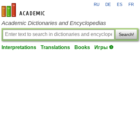
RU
DE
ES
FR
en-academic.com
Academic Dictionaries and Encyclopedias
Search!
Interpretations
Translations
Books
Игры ⚽