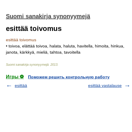
Suomi sanakirja synonyymejä
esittää toivomus
esittää toivomus
• toivoa, elättää toivoa, halata, haluta, havitella, himoita, hinkua,
janota, kärkkyä, mieliä, tahtoa, tavoitella
Suomi sanakirja synonyymejä
.
2013
.
Игры ⚽
Поможем решить контрольную работу
esittää
esittää vastalause